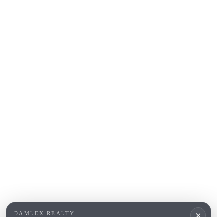
Sant Feliu de Guíxols
S'Agaro
Platja d'Aro
Calonge
Calella de Palafrugell
Begur
COSTA BRAVA (ALT EMPORDÀ)
L'Escala
Empuriabrava
Roses
POPULAR SECTIONS
Vender
Ubicaciones
Masias
Obra nueva
×
DAMLEX REALTY