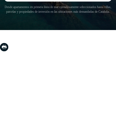
Desde apartamentos en primera línea de mar cuidadosamente seleccionados hasta villas,
parcelas y propiedades de inversión en las ubicaciones más demandadas de Cataluña.
COSTA BRAVA (LA SELVA)
Blanes
Lloret de Mar
Tossa de Mar
Golf PGA Catalunya
COSTA BRAVA (BAIX EMPORDÀ)
Santa Cristina d'Aro