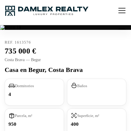
REF. 1613576
735 000
Costa Brava — Begur
Casa en Begur, Costa Brava
Dormitorios
Baños
4
Parcela, m²
Superficie, m²
950
400