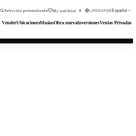
Selección personalizada
Español
My watchlist
LANGUAGE
0
Vender
Ubicaciones
Masias
Obra nueva
Inversiones
Ventas Privadas