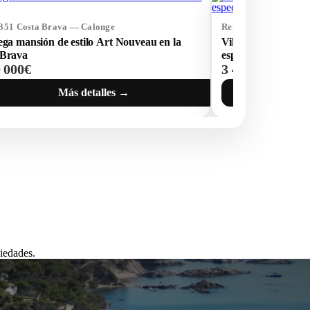
1351 Costa Brava — Calonge
Ref: 1613400 Costa 
ega mansión de estilo Art Nouveau en la
Villa en la primera 
 Brava
espectaculares. Co
0 000€
3 400 000€
Más detalles →
iedades.