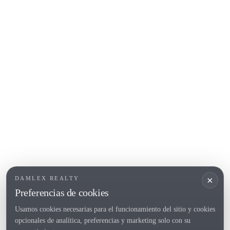
Calella de Palafrugell
Begur
COSTA BRAVA (ALT EMPORDÀ)
L'Escala
Empuriabrava
Roses
POPULAR SECTIONS
Vender
Ubicaciones
Masias
Obra nueva
×
DAMLEX REALTY
Inversiones
Preferencias de cookies
Usamos cookies necesarias para el funcionamiento del sitio y cookies
opcionales de analítica, preferencias y marketing solo con su