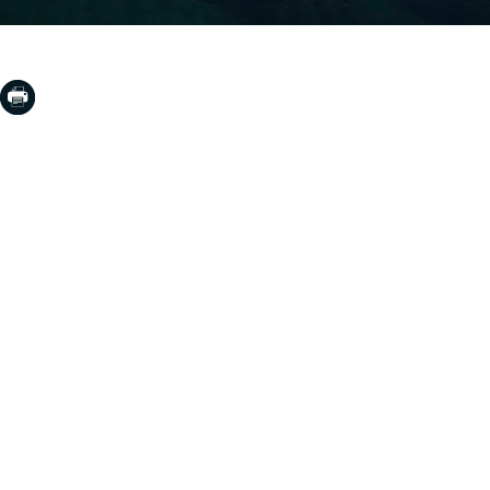
COSTA BRAVA (LA SELVA)
Blanes
Lloret de Mar
Tossa de Mar
Golf PGA Catalunya
COSTA BRAVA (BAIX EMPORDÀ)
Santa Cristina d'Aro
Sant Feliu de Guíxols
S'Agaro
Platja d'Aro
Calonge