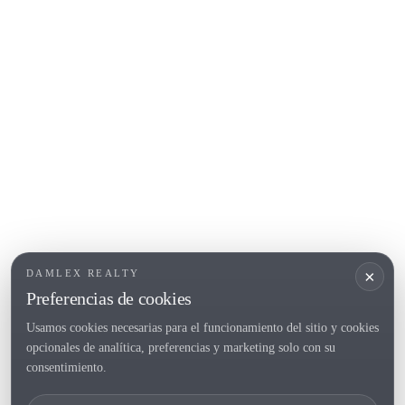
COSTA BRAVA (ALT EMPORDÀ)
L'Escala
Empuriabrava
Roses
POPULAR SECTIONS
Vender
Ubicaciones
Masias
Obra nueva
×
DAMLEX REALTY
Inversiones
Preferencias de cookies
Usamos cookies necesarias para el funcionamiento del sitio y cookies
opcionales de analítica, preferencias y marketing solo con su
Tel. (+34) 935 434 367
consentimiento.
Copyright 2000-2026 © Damlex Realty