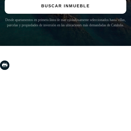
BUSCAR INMUEBLE
Desde apartamentos en primera línea de mar cuidadosamente seleccionados hasta villas,
parcelas y propiedades de inversión en las ubicaciones más demandadas de Cataluña.
COSTA BRAVA (LA SELVA)
Blanes
Lloret de Mar
Tossa de Mar
Golf PGA Catalunya
COSTA BRAVA (BAIX EMPORDÀ)