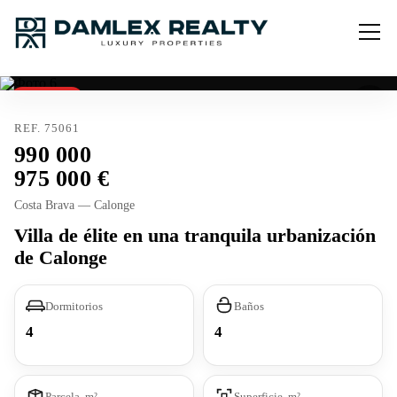
Reservado
Licencia turística
REF. 75061
990 000
975 000
Costa Brava — Calonge
Villa de élite en una tranquila urbanización
de Calonge
Dormitorios
Baños
4
4
Parcela, m²
Superficie, m²