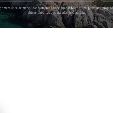
rimera línea de mar cuidadosamente seleccionados hasta villas, parcelas y propied
ubicaciones más demandadas de Cataluña.
 BRAVA (BAIX
COSTA BRAVA (ALT
RDÀ)
EMPORDÀ)
istina d'Aro
L'Escala
iu de Guíxols
Empuriabrava
Roses
'Aro
de Palafrugell