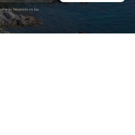
ades de inversión en las
POPULAR SECTIONS
Vender
Ubicaciones
Masias
Obra nueva
Inversiones