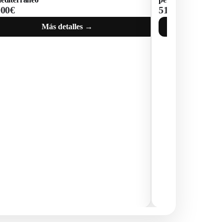
000€
510 000€
Más detalles →