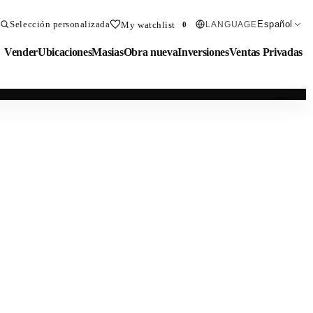
Selección personalizada
Español
My watchlist
LANGUAGE
0
Vender
Ubicaciones
Masias
Obra nueva
Inversiones
Ventas Privadas