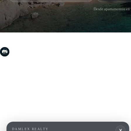
Desde apartamentos en p
COSTA BRAVA (LA SELVA)
COSTA
EMPO
Blanes
Santa Cr
Lloret de Mar
Sant Fel
Tossa de Mar
S'Agaro
Golf PGA Catalunya
Platja d
Calonge
Calella 
Begur
×
DAMLEX REALTY