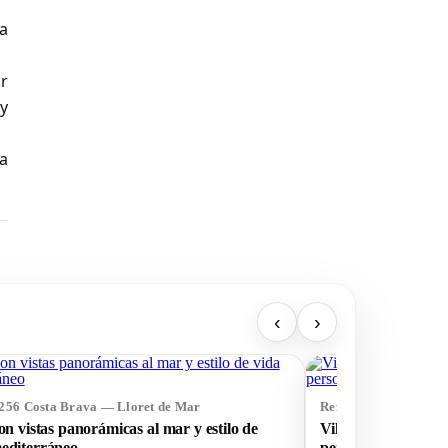
a
ar
 y
na
‹
›
5256 Costa Brava — Lloret de Mar
Ref: 75242 Costa Br
con vistas panorámicas al mar y estilo de
Villa con gran terre
editerráneo
personas