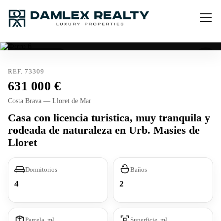
Licencia turística
REF. 73309
631 000
Costa Brava — Lloret de Mar
Casa con licencia turistica, muy tranquila y
rodeada de naturaleza en Urb. Masies de
Lloret
Dormitorios
Baños
4
2
Parcela, m²
Superficie, m²