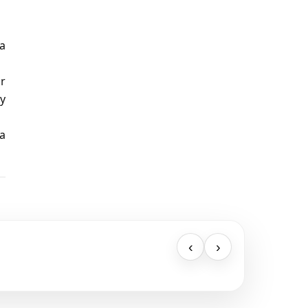
a
ar
 y
na
‹
›