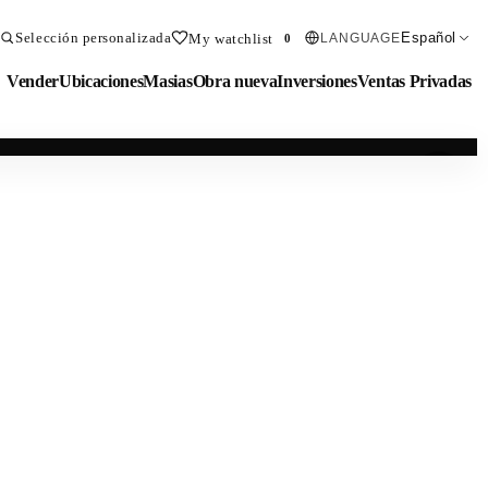
Selección personalizada
Español
My watchlist
LANGUAGE
0
Vender
Ubicaciones
Masias
Obra nueva
Inversiones
Ventas Privadas