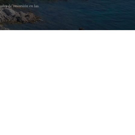
ades de inversión en las
POPULAR SECTIONS
Vender
Ubicaciones
Masias
Obra nueva
Inversiones