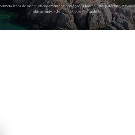
rimera línea de mar cuidadosamente seleccionados hasta villas, parcelas y propied
ubicaciones más demandadas de Cataluña.
 BRAVA (BAIX
COSTA BRAVA (ALT
RDÀ)
EMPORDÀ)
istina d'Aro
L'Escala
iu de Guíxols
Empuriabrava
Roses
'Aro
de Palafrugell