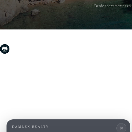
Desde apartamentos en p
COSTA BRAVA (LA SELVA)
COSTA
EMPO
Blanes
Santa Cr
Lloret de Mar
Sant Fel
Tossa de Mar
S'Agaro
Golf PGA Catalunya
Platja d
Calonge
Calella 
Begur
×
DAMLEX REALTY