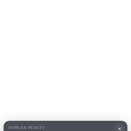
Sant Feliu de Guíxols
S'Agaro
Platja d'Aro
Calonge
Calella de Palafrugell
Begur
COSTA BRAVA (ALT EMPORDÀ)
L'Escala
Empuriabrava
Roses
POPULAR SECTIONS
Vender
Ubicaciones
Masias
Obra nueva
×
DAMLEX REALTY