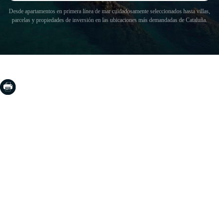
Desde apartamentos en primera línea de mar cuidadosamente seleccionados hasta villas,
parcelas y propiedades de inversión en las ubicaciones más demandadas de Cataluña.
COSTA BRAVA (LA SELVA)
Blanes
Lloret de Mar
Tossa de Mar
Golf PGA Catalunya
COSTA BRAVA (BAIX EMPORDÀ)
Santa Cristina d'Aro