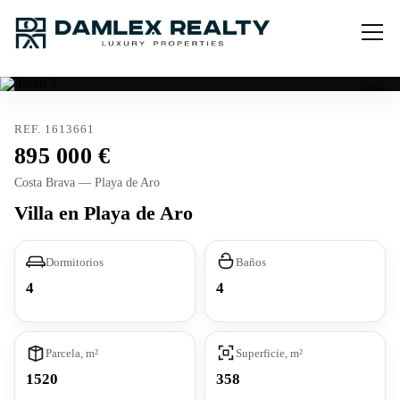
REF. 1613661
895 000
Costa Brava — Playa de Aro
Villa en Playa de Aro
Dormitorios
Baños
4
4
Parcela, m²
Superficie, m²
1520
358