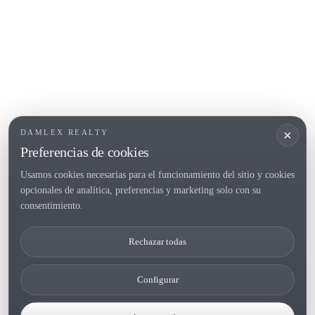
Roses
POPULAR SECTIONS
Vender
Ubicaciones
Masias
Obra nueva
×
DAMLEX REALTY
Inversiones
Preferencias de cookies
Usamos cookies necesarias para el funcionamiento del sitio y cookies
opcionales de analítica, preferencias y marketing solo con su
Tel. (+34) 935 434 367
consentimiento.
Copyright 2000-2026 © Damlex Realty
Rechazar todas
Privacy Policy
Cookie preferences
Configurar