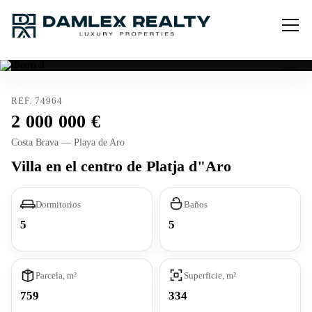
REF. 74964
2 000 000
Costa Brava — Playa de Aro
Villa en el centro de Platja d"Aro
Dormitorios
Baños
5
5
Parcela, m²
Superficie, m²
759
334