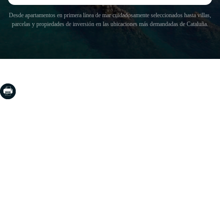
Desde apartamentos en primera línea de mar cuidadosamente seleccionados hasta villas,
parcelas y propiedades de inversión en las ubicaciones más demandadas de Cataluña.
COSTA BRAVA (LA SELVA)
Blanes
Lloret de Mar
Tossa de Mar
Golf PGA Catalunya
COSTA BRAVA (BAIX EMPORDÀ)
Santa Cristina d'Aro