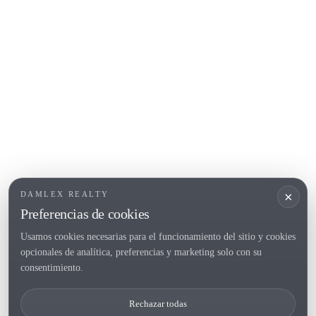
Calonge
Calella de Palafrugell
Begur
COSTA BRAVA (ALT EMPORDÀ)
L'Escala
Empuriabrava
Roses
POPULAR SECTIONS
Vender
×
DAMLEX REALTY
Ubicaciones
Preferencias de cookies
Masias
Usamos cookies necesarias para el funcionamiento del sitio y cookies
Obra nueva
opcionales de analítica, preferencias y marketing solo con su
Inversiones
consentimiento.
Rechazar todas