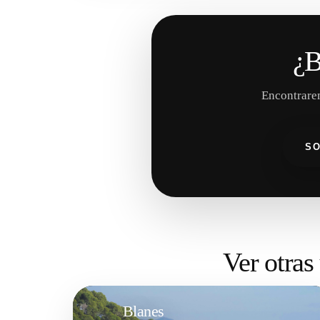
¿B
Encontrarem
SO
Ver otras
Blanes