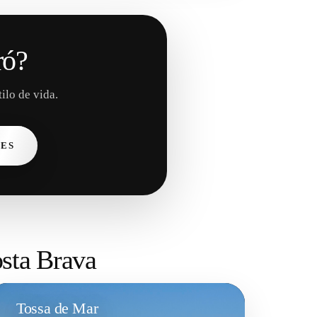
ró?
ilo de vida.
DES
osta Brava
Tossa de Mar