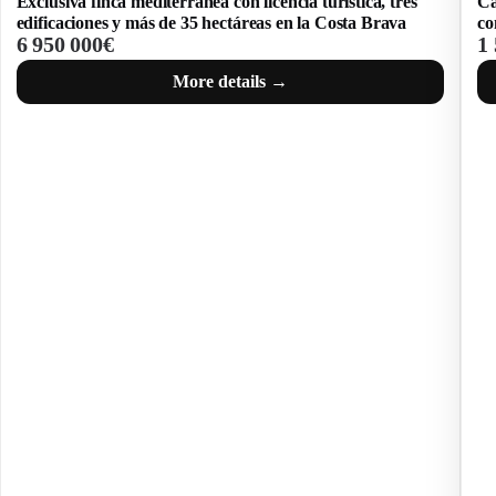
Casa con impresionantes vistas en Santa María de Llorell
con piscina y licencia turística
1
1 550 000€
More details →