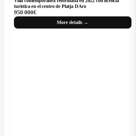
Exclusiva finca mediterránea con licencia turística, tres
edificaciones y más de 35 hectáreas en la Costa Brava
6 950 000€
More details →