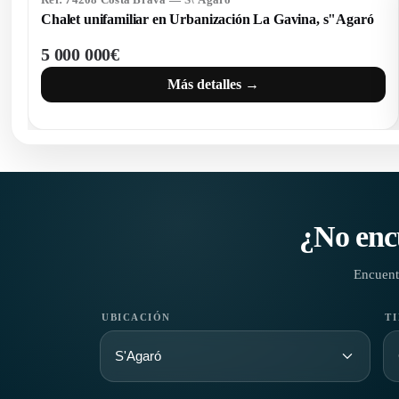
Chalet unifamiliar en Urbanización La Gavina, s"Agaró
5 000 000€
Más detalles →
¿No enc
Encuentr
UBICACIÓN
T