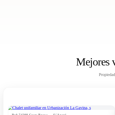
Mejores v
Propiedad
Ref: 74208 Costa Brava — S\'Agaró