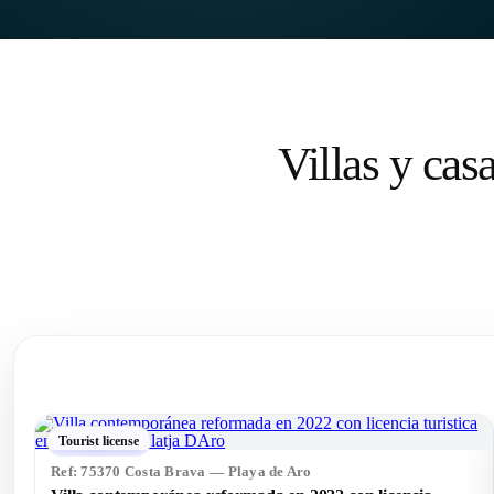
Villas y cas
Tourist license
Ref: 75351 Costa Brava — Santa Cristina d\'Aro