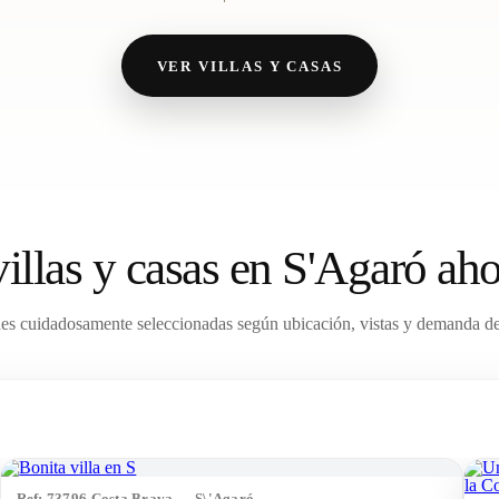
VER VILLAS Y CASAS
illas y casas en S'Agaró a
es cuidadosamente seleccionadas según ubicación, vistas y demanda d
Ref: 73796 Costa Brava — S\'Agaró