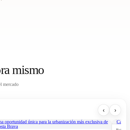
hora mismo
el mercado
‹
›
Ref: 74