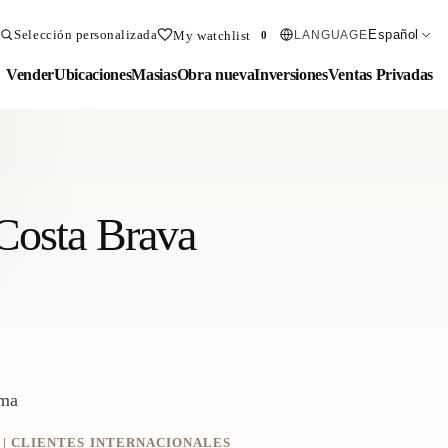
Selección personalizada
Español
My watchlist
LANGUAGE
0
Vender
Ubicaciones
Masias
Obra nueva
Inversiones
Ventas Privadas
 Costa Brava
rma
A | CLIENTES INTERNACIONALES