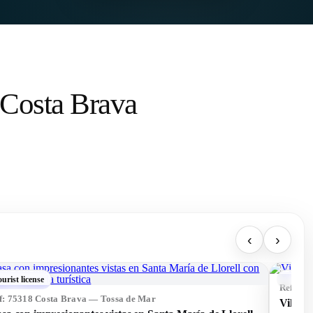
a Costa Brava
‹
›
ourist license
Tourist 
f: 75240 Costa Brava — Lloret de Mar
Ref: 75
lla con 4 apartamentos individuales y licencia turistica