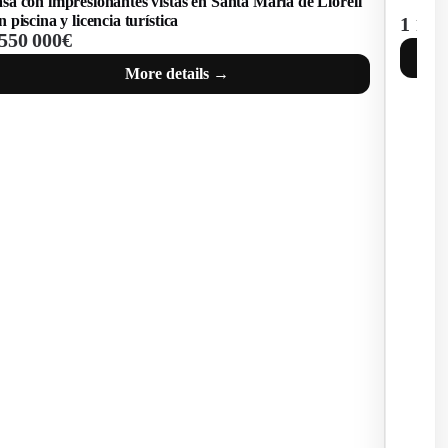
Villa co
montañ
 190 000€
425 0
More details →