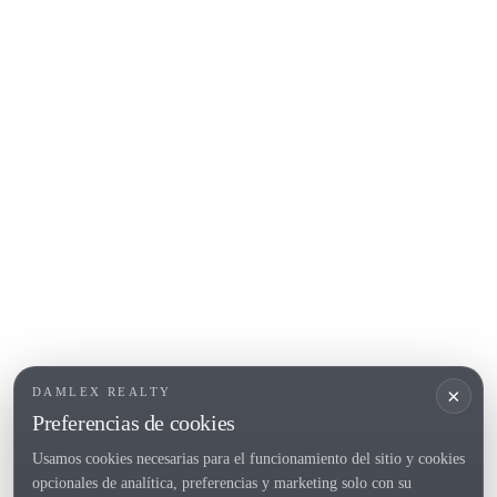
Calonge
Calella de Palafrugell
Begur
COSTA BRAVA (ALT EMPORDÀ)
L'Escala
Empuriabrava
Roses
POPULAR SECTIONS
Vender
Ubicaciones
Masias
Obra nueva
×
DAMLEX REALTY
Inversiones
Preferencias de cookies
Usamos cookies necesarias para el funcionamiento del sitio y cookies
opcionales de analítica, preferencias y marketing solo con su