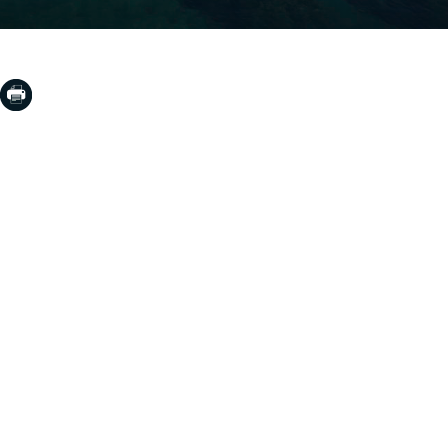
COSTA BRAVA (LA SELVA)
Blanes
Lloret de Mar
Tossa de Mar
Golf PGA Catalunya
COSTA BRAVA (BAIX EMPORDÀ)
Santa Cristina d'Aro
Sant Feliu de Guíxols
S'Agaro
Platja d'Aro