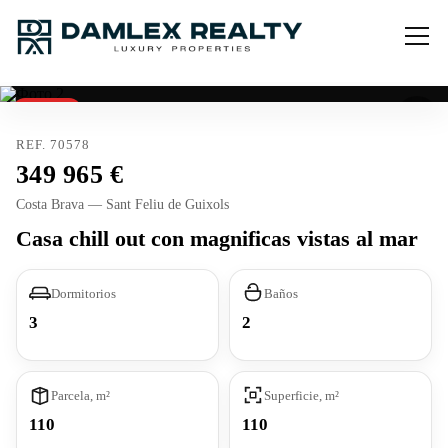
Vendido
REF. 70578
349 965
Costa Brava — Sant Feliu de Guixols
Casa chill out con magnificas vistas al mar
Dormitorios
Baños
3
2
Parcela, m²
Superficie, m²
110
110