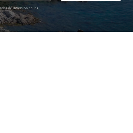
ades de inversión en las
POPULAR SECTIONS
Vender
Ubicaciones
Masias
Obra nueva
Inversiones