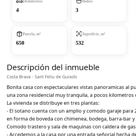
Dormitorios
Baños
4
3
Parcela, m²
Superficie, m²
650
532
Descripción del inmueble
Costa Brava - Sant Feliu de Guixols
Bonita casa con espectaculares vistas panoramicas al pue
una zona residencial muy tranquila, a pocos kilometros d
La vivienda se distribuye en tres plantas:
- El sotano cuenta con un amplio y comodo garaje para 
en forma de boveda con chimenea, bodega, barra-bar y u
Comodo trastero y sala de maquinas con caldera de gaso
- Accedemos a la casa por una entrada señorial hecha d