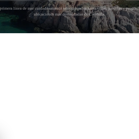
rimera línea de mar cuidadosamente seleccionados hasta villas, parcelas y propied
ubicaciones más demandadas de Cataluña.
 BRAVA (BAIX
COSTA BRAVA (ALT
RDÀ)
EMPORDÀ)
istina d'Aro
L'Escala
iu de Guíxols
Empuriabrava
Roses
'Aro
de Palafrugell