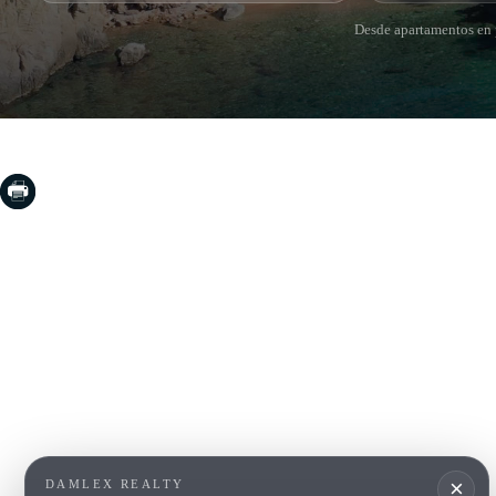
Desde apartamentos en p
COSTA BRAVA (LA SELVA)
COSTA
EMPO
Blanes
Santa Cr
Lloret de Mar
Sant Fel
Tossa de Mar
S'Agaro
Golf PGA Catalunya
Platja d
Calonge
Calella 
Begur
×
DAMLEX REALTY