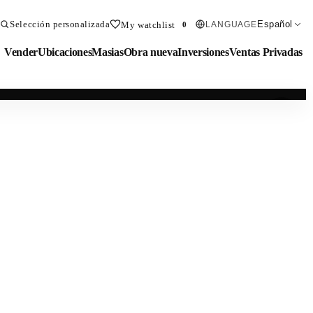
Selección personalizada
Español
My watchlist
LANGUAGE
0
Vender
Ubicaciones
Masias
Obra nueva
Inversiones
Ventas Privadas