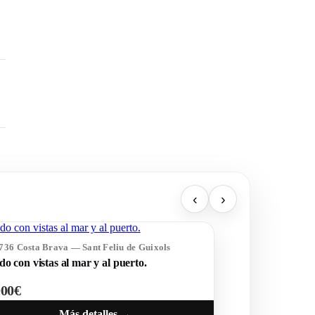
‹
›
1736 Costa Brava — Sant Feliu de Guixols
o con vistas al mar y al puerto.
000€
Más detalles →