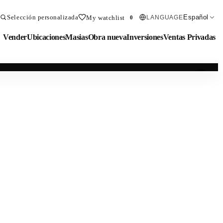
Selección personalizada
Español
My watchlist
LANGUAGE
0
Vender
Ubicaciones
Masias
Obra nueva
Inversiones
Ventas Privadas