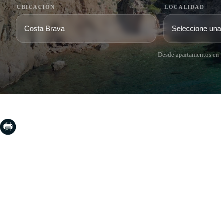
UBICACIÓN
LOCALIDAD
Desde apartamentos en p
COSTA BRAVA (LA SELVA)
COSTA
EMPO
Blanes
Santa Cr
Lloret de Mar
Sant Fel
Tossa de Mar
S'Agaro
Golf PGA Catalunya
Platja d