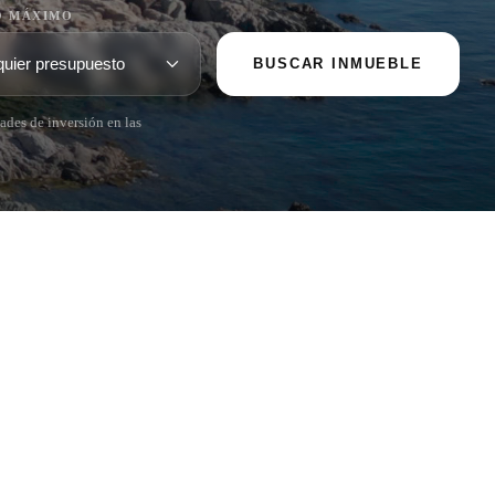
O MÁXIMO
BUSCAR INMUEBLE
ades de inversión en las
POPULAR SECTIONS
Vender
Ubicaciones
Masias
Obra nueva