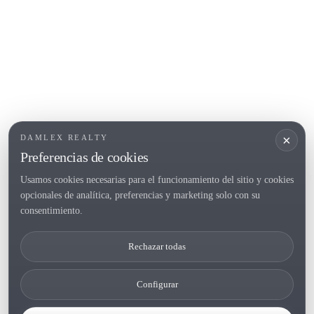
Empuriabrava
Roses
POPULAR SECTIONS
Vender
Ubicaciones
Masias
Obra nueva
×
DAMLEX REALTY
Inversiones
Preferencias de cookies
Usamos cookies necesarias para el funcionamiento del sitio y cookies
opcionales de analítica, preferencias y marketing solo con su
Tel. (+34) 935 434 367
consentimiento.
Copyright 2000-2026 © Damlex Realty
Rechazar todas
Privacy Policy
Cookie preferences
Configurar