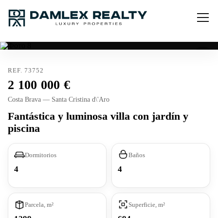
REF. 73752
2 100 000
Costa Brava — Santa Cristina d\'Aro
Fantástica y luminosa villa con jardín y
piscina
Dormitorios
Baños
4
4
Parcela, m²
Superficie, m²