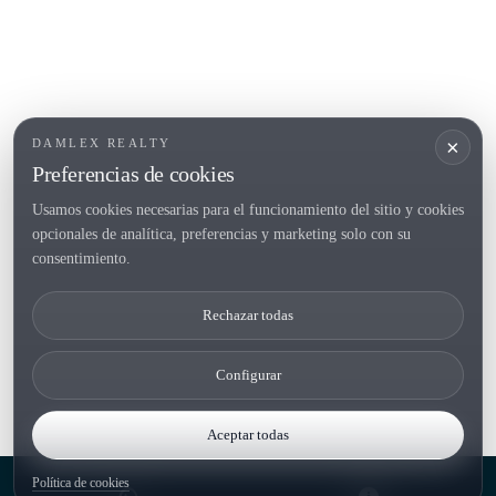
POPULAR SECTIONS
Vender
Ubicaciones
Masias
Obra nueva
×
DAMLEX REALTY
Inversiones
Preferencias de cookies
Usamos cookies necesarias para el funcionamiento del sitio y cookies
opcionales de analítica, preferencias y marketing solo con su
Tel. (+34) 935 434 367
consentimiento.
Copyright 2000-2026 © Damlex Realty
Rechazar todas
Privacy Policy
Cookie preferences
Configurar
Aceptar todas
Política de cookies