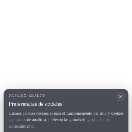
Begur
COSTA BRAVA (ALT EMPORDÀ)
L'Escala
Empuriabrava
Roses
POPULAR SECTIONS
Vender
Ubicaciones
Masias
Obra nueva
×
DAMLEX REALTY
Inversiones
Preferencias de cookies
Usamos cookies necesarias para el funcionamiento del sitio y cookies
opcionales de analítica, preferencias y marketing solo con su
Tel. (+34) 935 434 367
consentimiento.