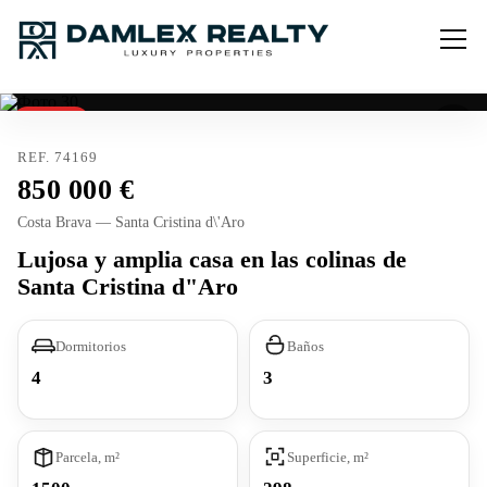
Vendido
REF. 74169
850 000
Costa Brava — Santa Cristina d\'Aro
Lujosa y amplia casa en las colinas de
Santa Cristina d"Aro
Dormitorios
Baños
4
3
Parcela, m²
Superficie, m²