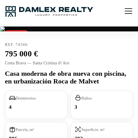
Reservado
REF. 74566
795 000
Costa Brava — Santa Cristina d\'Aro
Casa moderna de obra nueva con piscina,
en urbanización Roca de Malvet
Dormitorios
Baños
4
3
Parcela, m²
Superficie, m²