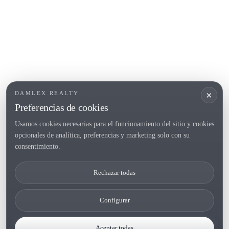
Roses
POPULAR SECTIONS
Vender
Ubicaciones
Masias
Obra nueva
×
DAMLEX REALTY
Inversiones
Preferencias de cookies
Usamos cookies necesarias para el funcionamiento del sitio y cookies
opcionales de analítica, preferencias y marketing solo con su
Tel. (+34) 935 434 367
consentimiento.
Copyright 2000-2026 © Damlex Realty
Rechazar todas
Privacy Policy
Cookie preferences
Configurar
Aceptar todas