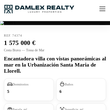
REF. 74374
1 575 000
Costa Brava — Tossa de Mar
Encantadora villa con vistas panorámicas al
mar en la Urbanización Santa Maria de
Llorell.
Dormitorios
Baños
5
6
Parcela, m²
Superficie, m²