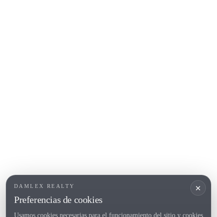
Platja d'Aro
Calonge
Calella de Palafrugell
Begur
COSTA BRAVA (ALT EMPORDÀ)
L'Escala
Empuriabrava
Roses
POPULAR SECTIONS
Vender
Ubicaciones
Masias
Obra nueva
×
DAMLEX REALTY
Inversiones
Preferencias de cookies
Usamos cookies necesarias para el funcionamiento del sitio y cookies