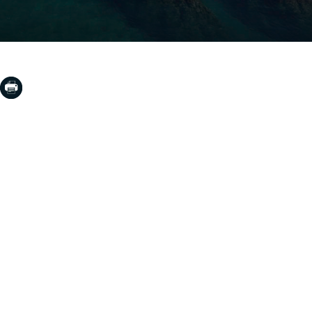
COSTA BRAVA (LA SELVA)
Blanes
Lloret de Mar
Tossa de Mar
Golf PGA Catalunya
COSTA BRAVA (BAIX EMPORDÀ)
Santa Cristina d'Aro
Sant Feliu de Guíxols
S'Agaro