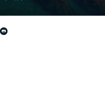
COSTA BRAVA (LA SELVA)
Blanes
Lloret de Mar
Tossa de Mar
Golf PGA Catalunya
COSTA BRAVA (BAIX EMPORDÀ)
Santa Cristina d'Aro
Sant Feliu de Guíxols
S'Agaro