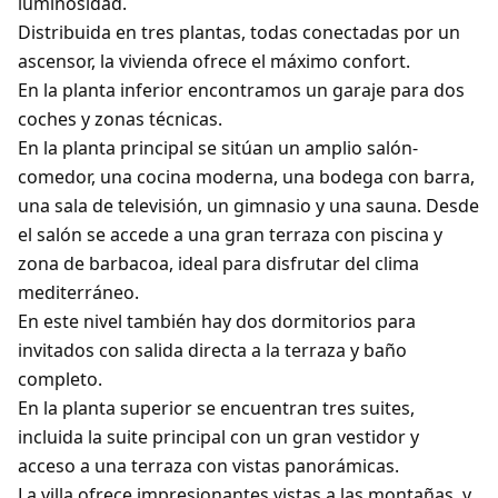
luminosidad.
Distribuida en
tres plantas
, todas conectadas por un
ascensor
, la vivienda ofrece el máximo confort.
En la planta inferior encontramos un
garaje para dos
coches
y zonas técnicas.
En la planta principal se sitúan un
amplio salón-
comedor
, una
cocina moderna
, una
bodega con barra
,
una
sala de televisión
, un
gimnasio
y una
sauna
. Desde
el salón se accede a una gran
terraza con piscina y
zona de barbacoa
, ideal para disfrutar del clima
mediterráneo.
En este nivel también hay
dos dormitorios para
invitados
con salida directa a la terraza y baño
completo.
En la planta superior se encuentran
tres suites
,
incluida la
suite principal
con un gran vestidor y
acceso a una
terraza con vistas panorámicas
.
La villa ofrece
impresionantes vistas a las montañas
, y