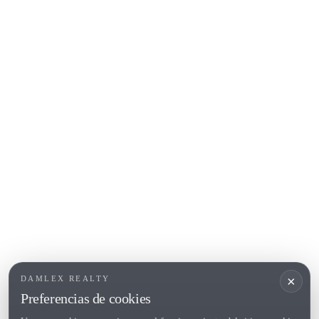
Platja d'Aro
Calonge
Calella de Palafrugell
Begur
COSTA BRAVA (ALT EMPORDÀ)
L'Escala
Empuriabrava
Roses
POPULAR SECTIONS
Vender
Ubicaciones
Masias
Obra nueva
×
DAMLEX REALTY
Inversiones
Preferencias de cookies