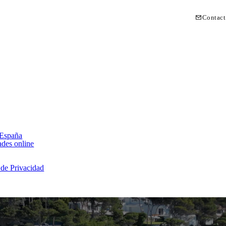
Contact
 España
ades online
 de Privacidad