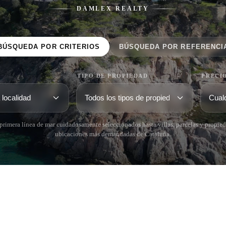
DAMLEX REALTY
BÚSQUEDA POR CRITERIOS
BÚSQUEDA POR REFERENCI
TIPO DE PROPIEDAD
PRECI
rimera línea de mar cuidadosamente seleccionados hasta villas, parcelas y propied
ubicaciones más demandadas de Cataluña.
 BRAVA (BAIX
COSTA BRAVA (ALT
RDÀ)
EMPORDÀ)
istina d'Aro
L'Escala
iu de Guíxols
Empuriabrava