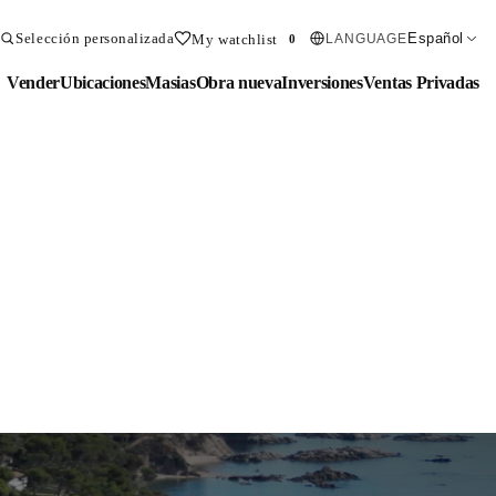
Selección personalizada
Español
My watchlist
LANGUAGE
0
Vender
Ubicaciones
Masias
Obra nueva
Inversiones
Ventas Privadas