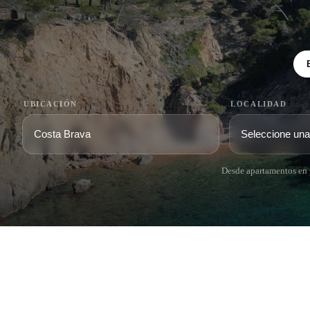
UBICACIÓN
LOCALIDAD
Desde apartamentos en p
COSTA BRAVA (LA SELVA)
COSTA
EMPO
Blanes
Santa Cr
Lloret de Mar
Sant Fel