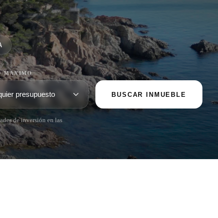
A
O MÁXIMO
BUSCAR INMUEBLE
ades de inversión en las
POPULAR SECTIONS
Vender
Ubicaciones