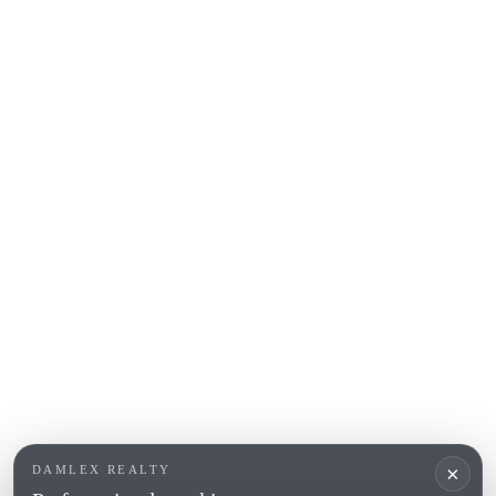
Sant Feliu de Guíxols
S'Agaro
Platja d'Aro
Calonge
Calella de Palafrugell
Begur
COSTA BRAVA (ALT EMPORDÀ)
L'Escala
Empuriabrava
Roses
POPULAR SECTIONS
Vender
Ubicaciones
Masias
Obra nueva
×
DAMLEX REALTY
Inversiones