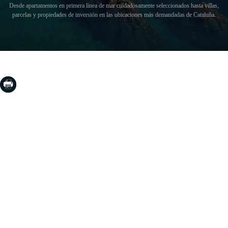
Desde apartamentos en primera línea de mar cuidadosamente seleccionados hasta villas,
parcelas y propiedades de inversión en las ubicaciones más demandadas de Cataluña.
COSTA BRAVA (LA SELVA)
Blanes
Lloret de Mar
Tossa de Mar
Golf PGA Catalunya
COSTA BRAVA (BAIX EMPORDÀ)
Santa Cristina d'Aro