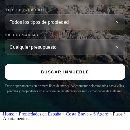
TIPO DE PROPIEDAD
PRECIO MÁXIMO
BUSCAR INMUEBLE
Desde apartamentos en primera línea de mar cuidadosamente seleccionados hasta villas,
parcelas y propiedades de inversión en las ubicaciones más demandadas de Cataluña.
Home
»
Propiedades en España
»
Costa Brava
»
S'Agaró
»
Pisos /
Apartamentos