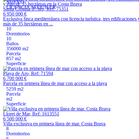
NUEVO
LICENCIA ALQUILER
Santa Cristina d\'Aro, Ref: 75351
6 950 000 €
Exclusiva finca mediterránea con licencia turística, tres edificaciones 
más de 35 hectáreas en ...
10
Dormitorios
10
Baños
356000 m2
Parcela
857 m2
Superficie
Playa de Aro, Ref: 71594
6 700 000 €
Parcela en primera línea de mar con acceso a la playa
5259 m2
Parcela
m2
Superficie
Lloret de Mar, Ref: 1613551
6 500 000 €
Villa exclusiva en primera línea de mar. Costa Brava
8
Dormitorios
6