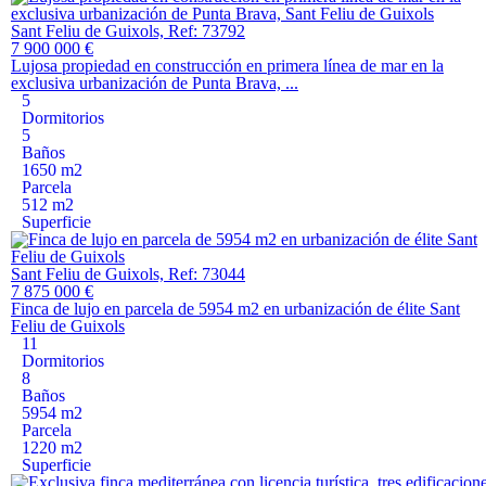
Sant Feliu de Guixols, Ref: 73792
7 900 000 €
Lujosa propiedad en construcción en primera línea de mar en la
exclusiva urbanización de Punta Brava, ...
5
Dormitorios
5
Baños
1650 m2
Parcela
512 m2
Superficie
Sant Feliu de Guixols, Ref: 73044
7 875 000 €
Finca de lujo en parcela de 5954 m2 en urbanización de élite Sant
Feliu de Guixols
11
Dormitorios
8
Baños
5954 m2
Parcela
1220 m2
Superficie