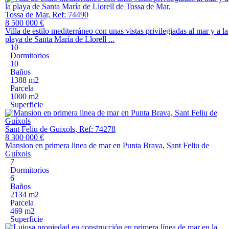
Tossa de Mar, Ref: 74490
8 500 000 €
Villa de estilo mediterráneo con unas vistas privilegiadas al mar y a la
playa de Santa María de Llorell ...
10
Dormitorios
10
Baños
1388 m2
Parcela
1000 m2
Superficie
Sant Feliu de Guixols, Ref: 74278
8 300 000 €
Mansion en primera linea de mar en Punta Brava, Sant Feliu de
Guíxols
7
Dormitorios
6
Baños
2134 m2
Parcela
469 m2
Superficie