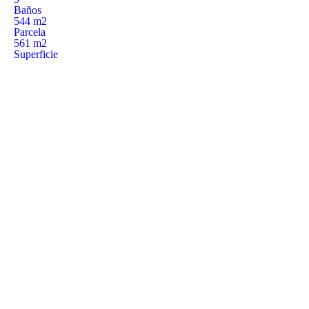
Baños
544 m2
Parcela
561 m2
Superficie
COSTA BRAVA (LA SELVA)
Blanes
Lloret de Mar
Tossa de Mar
Golf PGA Catalunya
COSTA BRAVA (BAIX EMPORDÀ)
Santa Cristina d'Aro
Sant Feliu de Guíxols
S'Agaro
Platja d'Aro
Calonge
Calella de Palafrugell